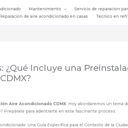
ndicionado
Mantenimiento
Servicio de reparacion pa
Reparacion de aire acondicionado en casas
Tecnico en refr
s: ¿Qué Incluye una Preinstala
n CDMX?
ación Aire Acondicionado CDMX
. Hoy abordaremos un tema de
o
? Prepárate para adentrarte en este fascinante proceso.
Acondicionado: Una Guía Específica para el Contexto de la Ciud