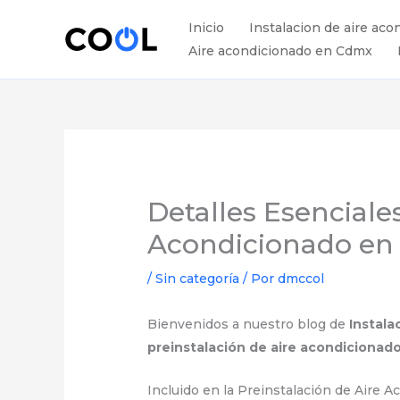
Ir
Inicio
Instalacion de aire aco
al
Aire acondicionado en Cdmx
contenido
Detalles Esenciale
Acondicionado e
/
Sin categoría
/ Por
dmccol
Bienvenidos a nuestro blog de
Instal
preinstalación de aire acondicionad
Incluido en la Preinstalación de Aire 