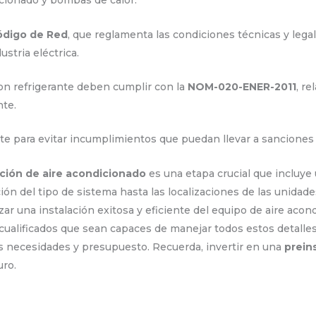
icionado y bombas de calor.
ódigo de Red
, que reglamenta las condiciones técnicas y legal
ustria eléctrica.
on refrigerante deben cumplir con la
NOM-020-ENER-2011
, r
nte.
e para evitar incumplimientos que puedan llevar a sanciones 
ación de aire acondicionado
es una etapa crucial que incluye
ión del tipo de sistema hasta las localizaciones de las unidade
zar una instalación exitosa y eficiente del equipo de aire aco
cualificados que sean capaces de manejar todos estos detall
s necesidades y presupuesto. Recuerda, invertir en una
prein
uro.