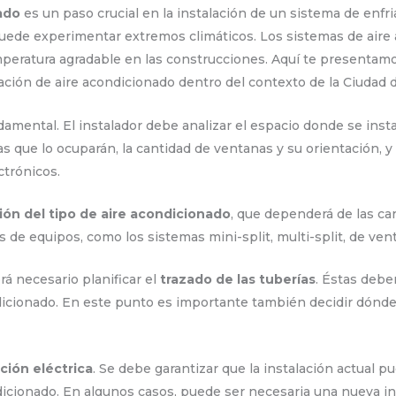
ado
es un paso crucial en la instalación de un sistema de enfr
uede experimentar extremos climáticos. Los sistemas de aire
eratura agradable en las construcciones. Aquí te presentamo
lación de aire acondicionado dentro del contexto de la Ciudad 
amental. El instalador debe analizar el espacio donde se insta
 que lo ocuparán, la cantidad de ventanas y su orientación, y
trónicos.
ión del tipo de aire acondicionado
, que dependerá de las car
s de equipos, como los sistemas mini-split, multi-split, de vent
rá necesario planificar el
trazado de las tuberías
. Éstas debe
dicionado. En este punto es importante también decidir dónde
ación eléctrica
. Se debe garantizar que la instalación actual p
icionado. En algunos casos, puede ser necesaria una nueva ins