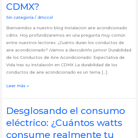
CDMX?
Sin categoría
/
dmccol
Bienvenidos a nuestro blog Instalacion aire acondicionado
cdmx. Hoy profundizaremos en una pregunta muy común
entre nuestros lectores: ¿Cuánto duran los conductos de
aire acondicionado? ¡Vamos a descubrirlo juntos! Durabilidad
de los Conductos de Aire Acondicionado: Expectativa de
Vida tras su Instalación en CDMX La durabilidad de los
conductos de aire acondicionado es un tema […]
Longevidad
Leer más »
de
los
Conductos
Desglosando el consumo
de
eléctrico: ¿Cuántos watts
Aire
Acondicionado:
consume realmente tu
¿Cuánto