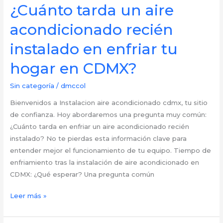
¿Cuánto tarda un aire
watts
consume
acondicionado recién
realmente
instalado en enfriar tu
tu
aire
hogar en CDMX?
acondicionado
en
Sin categoría
/
dmccol
la
Bienvenidos a Instalacion aire acondicionado cdmx, tu sitio
CDMX?
de confianza. Hoy abordaremos una pregunta muy común:
¿Cuánto tarda en enfriar un aire acondicionado recién
instalado? No te pierdas esta información clave para
entender mejor el funcionamiento de tu equipo. Tiempo de
enfriamiento tras la instalación de aire acondicionado en
CDMX: ¿Qué esperar? Una pregunta común
Tiempo
Leer más »
de
Enfriamiento: