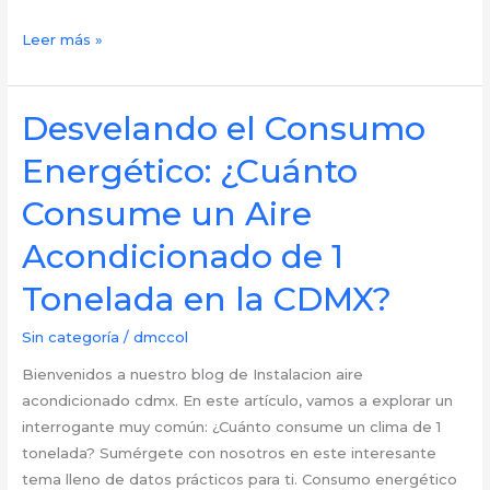
Entendiendo
Leer más »
lo
Esencial:
¿Qué
Desvelando el Consumo
Incluye
Energético: ¿Cuánto
una
Instalación
Consume un Aire
Básica
Acondicionado de 1
de
Minisplit
Tonelada en la CDMX?
en
CDMX?
Sin categoría
/
dmccol
Bienvenidos a nuestro blog de Instalacion aire
acondicionado cdmx. En este artículo, vamos a explorar un
interrogante muy común: ¿Cuánto consume un clima de 1
tonelada? Sumérgete con nosotros en este interesante
tema lleno de datos prácticos para ti. Consumo energético