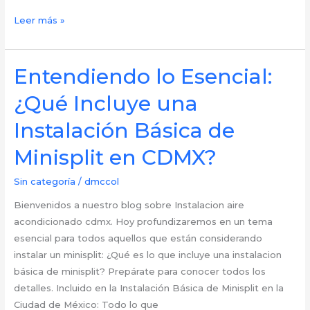
Cálculo
Leer más »
de
Frigorías
por
Entendiendo lo Esencial:
Metro
¿Qué Incluye una
Cuadrado:
Guía
Instalación Básica de
esencial
Minisplit en CDMX?
para
la
Sin categoría
/
dmccol
correcta
instalación
Bienvenidos a nuestro blog sobre Instalacion aire
de
acondicionado cdmx. Hoy profundizaremos en un tema
tu
esencial para todos aquellos que están considerando
aire
instalar un minisplit: ¿Qué es lo que incluye una instalacion
acondicionado
básica de minisplit? Prepárate para conocer todos los
en
detalles. Incluido en la Instalación Básica de Minisplit en la
CDMX
Ciudad de México: Todo lo que