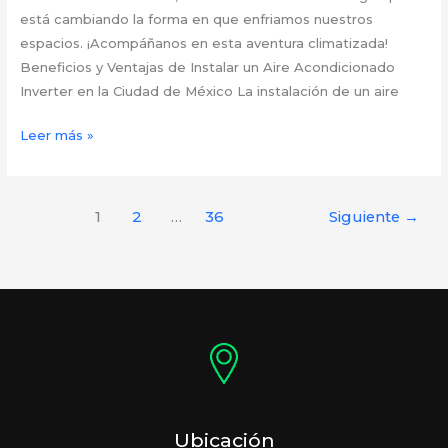
está cambiando la forma en que enfriamos nuestros
espacios. ¡Acompáñanos en esta aventura climatizada!
Beneficios y Ventajas de Instalar un Aire Acondicionado
Inverter en la Ciudad de México La instalación de un aire
Las
Leer más »
Ventajas
Inigualables
de
1
2
…
36
Siguiente
→
un
Aire
Acondicionado
Inverter
en
CDMX:
Una
Guía
Útil
Ubicación
para