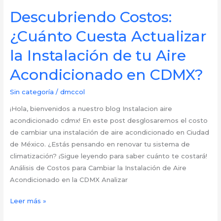
dinero
Descubriendo Costos:
necesito
¿Cuánto Cuesta Actualizar
para
instalar
la Instalación de tu Aire
un
Acondicionado en CDMX?
aire
acondicionado
Sin categoría
/
dmccol
en
CDMX?
¡Hola, bienvenidos a nuestro blog Instalacion aire
acondicionado cdmx! En este post desglosaremos el costo
de cambiar una instalación de aire acondicionado en Ciudad
de México. ¿Estás pensando en renovar tu sistema de
climatización? ¡Sigue leyendo para saber cuánto te costará!
Análisis de Costos para Cambiar la Instalación de Aire
Acondicionado en la CDMX Analizar
Descubriendo
Leer más »
Costos: