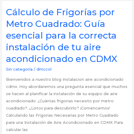
¿Cuánto
Cuesta
Cálculo de Frigorías por
Actualizar
Metro Cuadrado: Guía
la
Instalación
esencial para la correcta
de
instalación de tu aire
tu
Aire
acondicionado en CDMX
Acondicionado
en
Sin categoría
/
dmccol
CDMX?
Bienvenidos a nuestro blog Instalacion aire acondicionado
cdmx. Hoy abordaremos una pregunta esencial que muchos
se hacen al planificar la instalación de su equipo de aire
acondicionado: ¿Cuántas frigorias necesito por metro
cuadrado?. ¿Listos para descubrirlo? ¡Comencemos!
Calculando las Frigorias Necesarias por Metro Cuadrado
para una Instalación de Aire Acondicionado en CDMX Para
calcular las