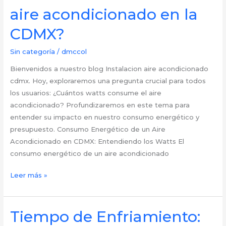
aire acondicionado en la
Duran
en
CDMX?
Realidad
en
Sin categoría
/
dmccol
la
Bienvenidos a nuestro blog Instalacion aire acondicionado
CDMX?
cdmx. Hoy, exploraremos una pregunta crucial para todos
los usuarios: ¿Cuántos watts consume el aire
acondicionado? Profundizaremos en este tema para
entender su impacto en nuestro consumo energético y
presupuesto. Consumo Energético de un Aire
Acondicionado en CDMX: Entendiendo los Watts El
consumo energético de un aire acondicionado
Desglosando
Leer más »
el
consumo
eléctrico:
Tiempo de Enfriamiento:
¿Cuántos