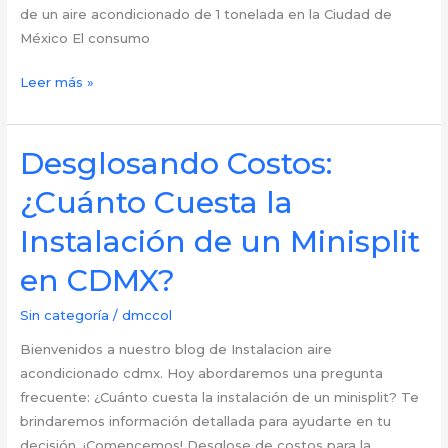
de un aire acondicionado de 1 tonelada en la Ciudad de
México El consumo
Desvelando
Leer más »
el
Consumo
Energético:
Desglosando Costos:
¿Cuánto
¿Cuánto Cuesta la
Consume
un
Instalación de un Minisplit
Aire
en CDMX?
Acondicionado
de
Sin categoría
/
dmccol
1
Tonelada
Bienvenidos a nuestro blog de Instalacion aire
en
acondicionado cdmx. Hoy abordaremos una pregunta
la
frecuente: ¿Cuánto cuesta la instalación de un minisplit? Te
CDMX?
brindaremos información detallada para ayudarte en tu
decisión. ¡Comencemos! Desglose de costos para la