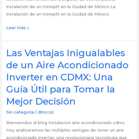
instalación de un minisplit en la Ciudad de México La
instalación de un minisplit en la Ciudad de México
Desglosando
Leer más »
Costos:
¿Cuánto
Cuesta
Las Ventajas Inigualables
la
de un Aire Acondicionado
Instalación
de
Inverter en CDMX: Una
un
Guía Útil para Tomar la
Minisplit
en
Mejor Decisión
CDMX?
Sin categoría
/
dmccol
Bienvenidos al blog Instalacion aire acondicionado cdmx.
Hoy analizaremos las múltiples ventajas de tener un aire
acondicionado inverter, una revolucionaria tecnología que