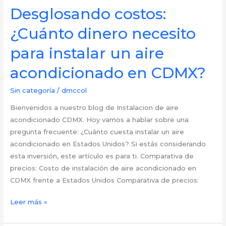
¿Cuánto
Desglosando costos:
tarda
¿Cuánto dinero necesito
un
aire
para instalar un aire
acondicionado
acondicionado en CDMX?
recién
instalado
Sin categoría
/
dmccol
en
enfriar
Bienvenidos a nuestro blog de Instalacion de aire
tu
acondicionado CDMX. Hoy vamos a hablar sobre una
hogar
pregunta frecuente: ¿Cuánto cuesta instalar un aire
en
acondicionado en Estados Unidos? Si estás considerando
CDMX?
esta inversión, este artículo es para ti. Comparativa de
precios: Costo de instalación de aire acondicionado en
CDMX frente a Estados Unidos Comparativa de precios:
Desglosando
Leer más »
costos:
¿Cuánto