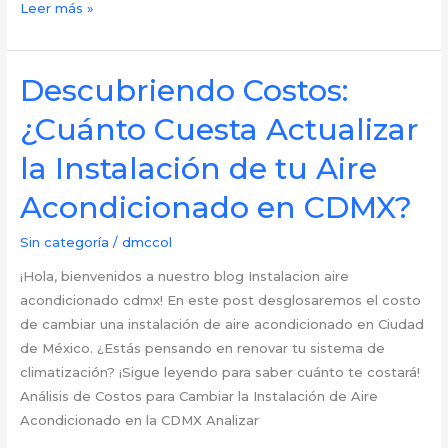
Desglosando
Leer más »
costos:
¿Cuánto
dinero
Descubriendo Costos:
necesito
¿Cuánto Cuesta Actualizar
para
instalar
la Instalación de tu Aire
un
Acondicionado en CDMX?
aire
acondicionado
Sin categoría
/
dmccol
en
CDMX?
¡Hola, bienvenidos a nuestro blog Instalacion aire
acondicionado cdmx! En este post desglosaremos el costo
de cambiar una instalación de aire acondicionado en Ciudad
de México. ¿Estás pensando en renovar tu sistema de
climatización? ¡Sigue leyendo para saber cuánto te costará!
Análisis de Costos para Cambiar la Instalación de Aire
Acondicionado en la CDMX Analizar