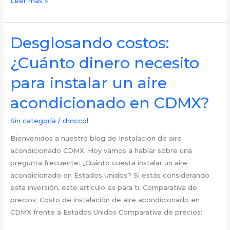
Tiempo
Leer más »
de
Enfriamiento:
¿Cuánto
Desglosando costos:
tarda
¿Cuánto dinero necesito
un
aire
para instalar un aire
acondicionado
acondicionado en CDMX?
recién
instalado
Sin categoría
/
dmccol
en
enfriar
Bienvenidos a nuestro blog de Instalacion de aire
tu
acondicionado CDMX. Hoy vamos a hablar sobre una
hogar
pregunta frecuente: ¿Cuánto cuesta instalar un aire
en
acondicionado en Estados Unidos? Si estás considerando
CDMX?
esta inversión, este artículo es para ti. Comparativa de
precios: Costo de instalación de aire acondicionado en
CDMX frente a Estados Unidos Comparativa de precios: