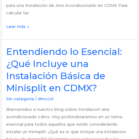
para una Instalación de Aire Acondicionado en CDMX Para
calcular las
Cálculo
Leer más »
de
Frigorías
por
Entendiendo lo Esencial:
Metro
¿Qué Incluye una
Cuadrado:
Guía
Instalación Básica de
esencial
Minisplit en CDMX?
para
la
Sin categoría
/
dmccol
correcta
instalación
Bienvenidos a nuestro blog sobre Instalacion aire
de
acondicionado cdmx. Hoy profundizaremos en un tema
tu
esencial para todos aquellos que están considerando
aire
instalar un minisplit: ¿Qué es lo que incluye una instalacion
acondicionado