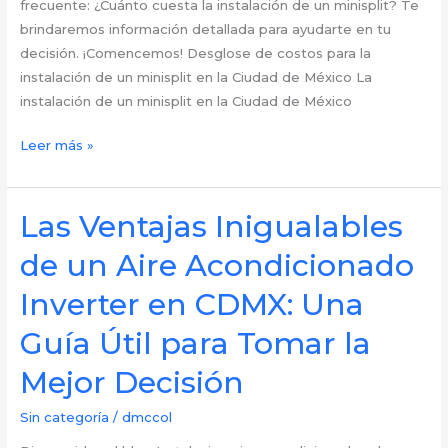
la
frecuente: ¿Cuánto cuesta la instalación de un minisplit? Te
CDMX?
brindaremos información detallada para ayudarte en tu
decisión. ¡Comencemos! Desglose de costos para la
instalación de un minisplit en la Ciudad de México La
instalación de un minisplit en la Ciudad de México
Desglosando
Leer más »
Costos:
¿Cuánto
Cuesta
Las Ventajas Inigualables
la
de un Aire Acondicionado
Instalación
de
Inverter en CDMX: Una
un
Guía Útil para Tomar la
Minisplit
en
Mejor Decisión
CDMX?
Sin categoría
/
dmccol