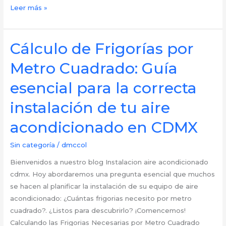
Descubriendo
Leer más »
Costos:
¿Cuánto
Cuesta
Cálculo de Frigorías por
Actualizar
Metro Cuadrado: Guía
la
Instalación
esencial para la correcta
de
instalación de tu aire
tu
Aire
acondicionado en CDMX
Acondicionado
en
Sin categoría
/
dmccol
CDMX?
Bienvenidos a nuestro blog Instalacion aire acondicionado
cdmx. Hoy abordaremos una pregunta esencial que muchos
se hacen al planificar la instalación de su equipo de aire
acondicionado: ¿Cuántas frigorias necesito por metro
cuadrado?. ¿Listos para descubrirlo? ¡Comencemos!
Calculando las Frigorias Necesarias por Metro Cuadrado