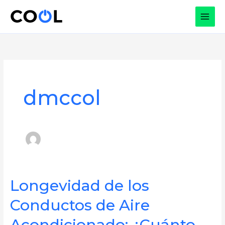
Ir
al
contenido
dmccol
Longevidad de los
Conductos de Aire
Acondicionado: ¿Cuánto