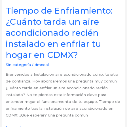
consumo
eléctrico:
Tiempo de Enfriamiento:
¿Cuántos
¿Cuánto tarda un aire
watts
consume
acondicionado recién
realmente
instalado en enfriar tu
tu
aire
hogar en CDMX?
acondicionado
en
Sin categoría
/
dmccol
la
Bienvenidos a Instalacion aire acondicionado cdmx, tu sitio
CDMX?
de confianza. Hoy abordaremos una pregunta muy común:
¿Cuánto tarda en enfriar un aire acondicionado recién
instalado? No te pierdas esta información clave para
entender mejor el funcionamiento de tu equipo. Tiempo de
enfriamiento tras la instalación de aire acondicionado en
CDMX: ¿Qué esperar? Una pregunta común