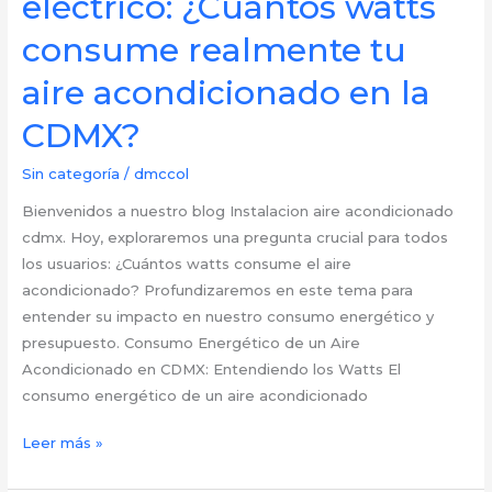
eléctrico: ¿Cuántos watts
Aire
Acondicionado:
consume realmente tu
¿Cuánto
aire acondicionado en la
Duran
en
CDMX?
Realidad
en
Sin categoría
/
dmccol
la
Bienvenidos a nuestro blog Instalacion aire acondicionado
CDMX?
cdmx. Hoy, exploraremos una pregunta crucial para todos
los usuarios: ¿Cuántos watts consume el aire
acondicionado? Profundizaremos en este tema para
entender su impacto en nuestro consumo energético y
presupuesto. Consumo Energético de un Aire
Acondicionado en CDMX: Entendiendo los Watts El
consumo energético de un aire acondicionado
Desglosando
Leer más »
el