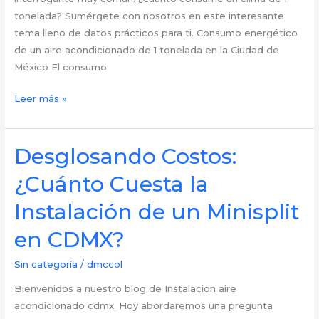
tonelada? Sumérgete con nosotros en este interesante
tema lleno de datos prácticos para ti. Consumo energético
de un aire acondicionado de 1 tonelada en la Ciudad de
México El consumo
Desvelando
Leer más »
el
Consumo
Energético:
Desglosando Costos:
¿Cuánto
¿Cuánto Cuesta la
Consume
un
Instalación de un Minisplit
Aire
en CDMX?
Acondicionado
de
Sin categoría
/
dmccol
1
Tonelada
Bienvenidos a nuestro blog de Instalacion aire
en
acondicionado cdmx. Hoy abordaremos una pregunta