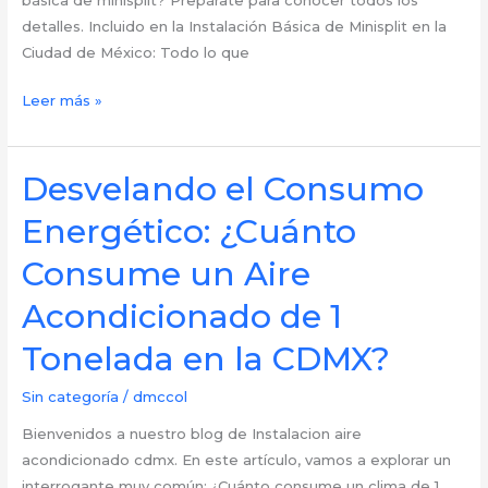
básica de minisplit? Prepárate para conocer todos los
en
detalles. Incluido en la Instalación Básica de Minisplit en la
CDMX
Ciudad de México: Todo lo que
Entendiendo
Leer más »
lo
Esencial:
¿Qué
Desvelando el Consumo
Incluye
Energético: ¿Cuánto
una
Instalación
Consume un Aire
Básica
Acondicionado de 1
de
Minisplit
Tonelada en la CDMX?
en
CDMX?
Sin categoría
/
dmccol
Bienvenidos a nuestro blog de Instalacion aire
acondicionado cdmx. En este artículo, vamos a explorar un
interrogante muy común: ¿Cuánto consume un clima de 1