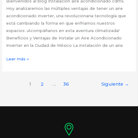
Bienvenidos al blog Instalacion aire acondicionado cdmx.
Hoy analizaremos las múltiples ventajas de tener un aire
acondicionado inverter, una revolucionaria tecnología que
está cambiando la forma en que enfriamos nuestros
espacios. ¡Acompáñanos en esta aventura climatizada!
Beneficios y Ventajas de Instalar un Aire Acondicionado
Inverter en la Ciudad de México La instalación de un aire
Las
Leer más »
Ventajas
Inigualables
de
1
2
…
36
Siguiente
→
un
Aire
Acondicionado
Inverter
en
CDMX:
Una