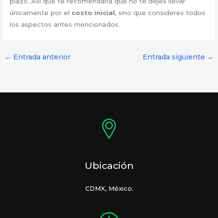
plazo. Así que te recomendaría que no te dejes llevar
únicamente por el
costo inicial
, sino que consideres todos
los aspectos antes mencionados.
←
Entrada anterior
Entrada siguiente
→
Ubicación
CDMX, México.