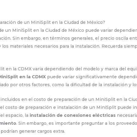
paración de un MiniSplit en la Ciudad de México?
de un MiniSplit en la Ciudad de México puede variar dependie
lación. Sin embargo, en términos generales, el precio oscila en
los materiales necesarios para la instalación. Recuerda siemp
plit en la CDMX varia dependiendo del modelo y marca del equ
MiniSplit en la CDMX
puede variar significativamente depend
do por otros factores, como la dificultad de la instalación y l
 incluidos en el costo de preparación de un MiniSplit en la Ci
el costo de preparación e instalación de un MiniSplit puede inc
el espacio, la
instalación de conexiones eléctricas
necesaria
amiento
. Sin embargo, es importante preguntar a los provee
s podrían generar cargos extra.