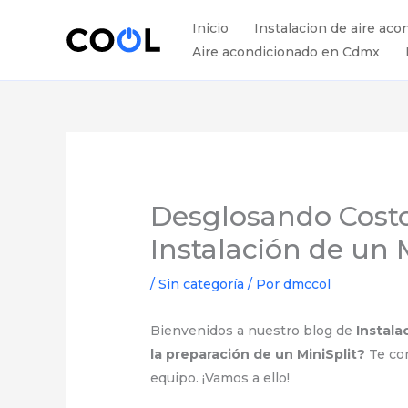
Ir
Inicio
Instalacion de aire aco
al
Aire acondicionado en Cdmx
contenido
Desglosando Costo
Instalación de un 
/
Sin categoría
/ Por
dmccol
Bienvenidos a nuestro blog de
Instala
la preparación de un MiniSplit?
Te com
equipo. ¡Vamos a ello!