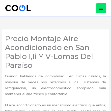
Ir
al
contenido
Precio Montaje Aire
Acondicionado en San
Pablo I,Ii Y V-Lomas Del
Paraiso
Cuando hablamos de comodidad en climas cálidos, la
mayoría de veces nos referimos a los sistemas de
refrigeración, un electrodoméstico apropiado para
mantener el aire fresco y confortable.
El aire acondicionado es un mecanismo eléctrico que enfría,
filtra, limpia y hace que el aire circule, controlando la