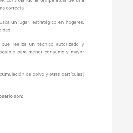
ule, controlando la temperatura de una
ma correcta.
usca un lugar estratégico en hogares,
didad.
 que realiza un técnico autorizado y
a posible para menor consumo y mayor
umulación de polvo y otras partículas|
osario
son
: