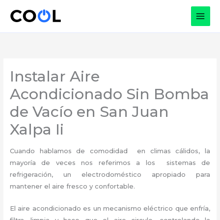
Ir
al
contenido
Instalar Aire
Acondicionado Sin Bomba
de Vacío en San Juan
Xalpa Ii
Cuando hablamos de comodidad en climas cálidos, la
mayoría de veces nos referimos a los sistemas de
refrigeración, un electrodoméstico apropiado para
mantener el aire fresco y confortable.
El aire acondicionado es un mecanismo eléctrico que enfría,
filtra, limpia y hace que el aire circule, controlando la