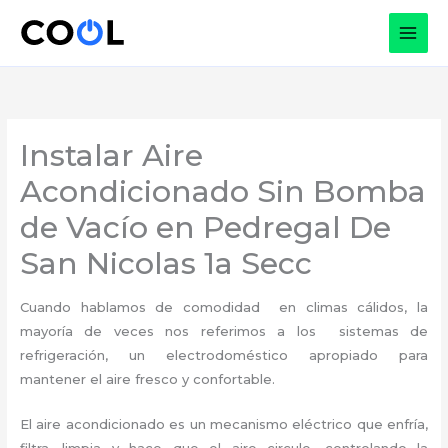
Ir
al
contenido
Instalar Aire
Acondicionado Sin Bomba
de Vacío en Pedregal De
San Nicolas 1a Secc
Cuando hablamos de comodidad en climas cálidos, la
mayoría de veces nos referimos a los sistemas de
refrigeración, un electrodoméstico apropiado para
mantener el aire fresco y confortable.
El aire acondicionado es un mecanismo eléctrico que enfría,
filtra, limpia y hace que el aire circule, controlando la