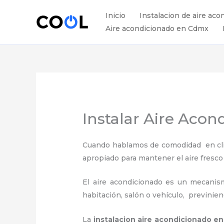
Ir
Inicio
Instalacion de aire aco
al
Aire acondicionado en Cdmx
contenido
Instalar Aire Aco
Cuando hablamos de comodidad en clima
apropiado para mantener el aire fresco
El aire acondicionado es un mecanismo
habitación, salón o vehículo, previnie
La
instalacion aire acondicionado e