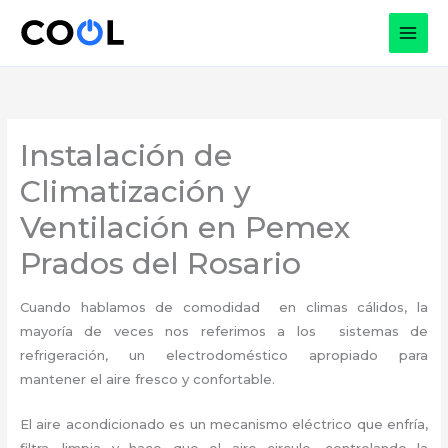
Ir
al
contenido
Instalación de
Climatización y
Ventilación en Pemex
Prados del Rosario
Cuando hablamos de comodidad en climas cálidos, la
mayoría de veces nos referimos a los sistemas de
refrigeración, un electrodoméstico apropiado para
mantener el aire fresco y confortable.
El aire acondicionado es un mecanismo eléctrico que enfría,
filtra, limpia y hace que el aire circule, controlando la