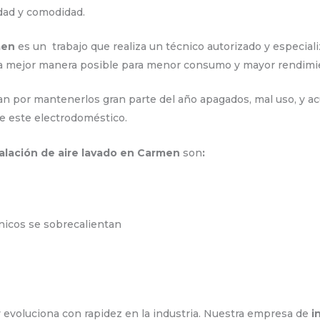
idad y comodidad.
men
es un trabajo que realiza un técnico autorizado y especia
 la mejor manera posible para menor consumo y mayor rendimi
n por mantenerlos gran parte del año apagados, mal uso, y acu
e este electrodoméstico.
talación de aire lavado en Carmen
son
:
ónicos se sobrecalientan
 evoluciona con rapidez en la industria. Nuestra empresa de
i