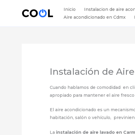
Ir
Inicio
Instalacion de aire aco
al
Aire acondicionado en Cdmx
contenido
Instalación de Ai
Cuando hablamos de comodidad en clima
apropiado para mantener el aire fresco 
El aire acondicionado es un mecanismo el
habitación, salón o vehículo, previnie
La
instalación de aire lavado en Ca