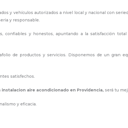
os y vehículos autorizados a nivel local y nacional con serie
seria y responsable
.
, confiables y honestos, apuntando a la satisfacción total
olio de productos y servicios. D
isponemos de un gran equ
.
ntes satisfechos.
a
instalacion aire acondicionado en Providencia
,
será tu mej
nalismo y eficacia.