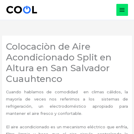
Ir
al
contenido
Colocaciòn de Aire
Acondicionado Split en
Altura en San Salvador
Cuauhtenco
Cuando hablamos de comodidad en climas cálidos, la
mayoría de veces nos referimos a los sistemas de
refrigeración, un electrodoméstico apropiado para
mantener el aire fresco y confortable.
El aire acondicionado es un mecanismo eléctrico que enfría,
filtra, limpia y hace que el aire circule, controlando la