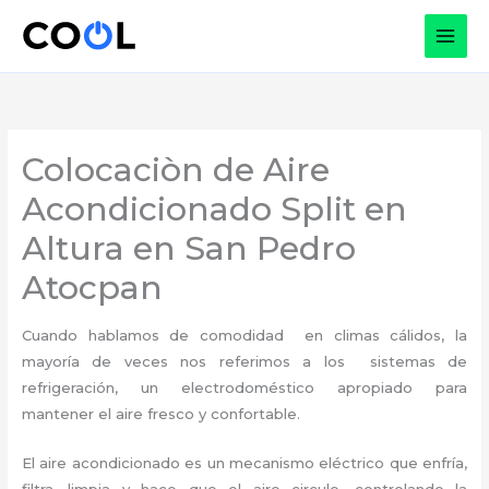
Ir
al
contenido
Colocaciòn de Aire
Acondicionado Split en
Altura en San Pedro
Atocpan
Cuando hablamos de comodidad en climas cálidos, la
mayoría de veces nos referimos a los sistemas de
refrigeración, un electrodoméstico apropiado para
mantener el aire fresco y confortable.
El aire acondicionado es un mecanismo eléctrico que enfría,
filtra, limpia y hace que el aire circule, controlando la