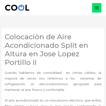
Ir
al
contenido
Colocaciòn de Aire
Acondicionado Split en
Altura en Jose Lopez
Portillo Ii
Cuando hablamos de comodidad en climas cálidos, la
mayoría de veces nos referimos a los sistemas de
refrigeración, un electrodoméstico apropiado para
mantener el aire fresco y confortable.
El aire acondicionado es un mecanismo eléctrico que enfría,
filtra, limpia y hace que el aire circule, controlando la