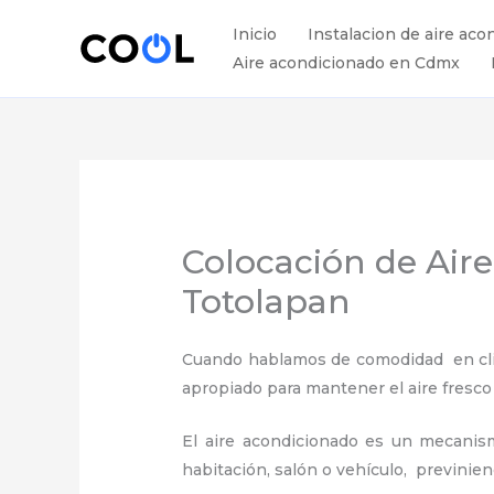
Ir
Inicio
Instalacion de aire aco
al
Aire acondicionado en Cdmx
contenido
Colocación de Air
Totolapan
Cuando hablamos de comodidad en clima
apropiado para mantener el aire fresco
El aire acondicionado es un mecanismo
habitación, salón o vehículo, previnie