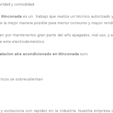
uridad y comodidad.
n Rinconada
es un
trabajo que realiza un técnico autorizado
o de la mejor manera posible para menor consumo y mayor ren
an por mantenerlos gran parte del año apagados, mal uso, y ac
e este electrodoméstico.
talacion aire acondicionado en Rinconada
son
:
ónicos se sobrecalientan
y evoluciona con rapidez en la industria. Nuestra empresa