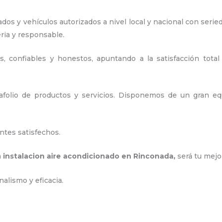
os y vehículos autorizados a nivel local y nacional con serie
eria y responsable
.
, confiables y honestos, apuntando a la satisfacción total
olio de productos y servicios. D
isponemos de un gran equ
.
ntes satisfechos.
a
instalacion aire acondicionado en Rinconada
,
será tu mejo
nalismo y eficacia.