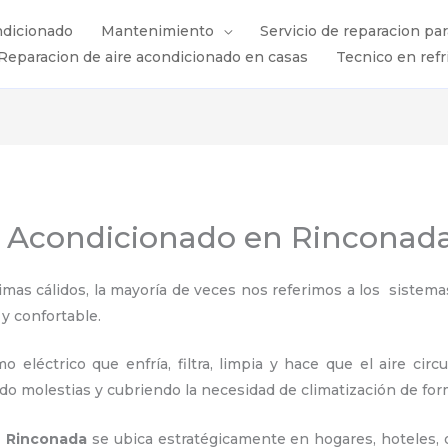
ndicionado
Mantenimiento
Servicio de reparacion pa
Reparacion de aire acondicionado en casas
Tecnico en refr
e Acondicionado en Rinconad
s cálidos, la mayoría de veces nos referimos a los sistemas
 y confortable.
 eléctrico que enfría, filtra, limpia y hace que el aire circ
ndo molestias y cubriendo la necesidad de climatización de for
en Rinconada
se ubica estratégicamente en hogares, hoteles, o