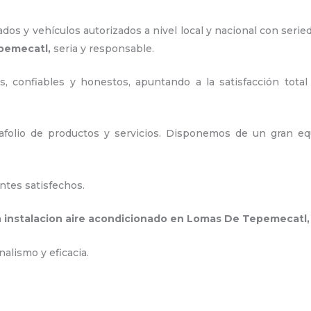
os y vehículos autorizados a nivel local y nacional con serie
epemecatl,
seria y responsable
.
, confiables y honestos, apuntando a la satisfacción total
olio de productos y servicios. D
isponemos de un gran equ
.
ntes satisfechos.
a
instalacion aire acondicionado en Lomas De Tepemecatl
nalismo y eficacia.