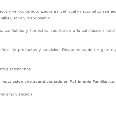
os y vehículos autorizados a nivel local y nacional con serie
miliar,
seria y responsable
.
, confiables y honestos, apuntando a la satisfacción total
olio de productos y servicios. D
isponemos de un gran equ
.
ntes satisfechos.
a
instalacion aire acondicionado en Patrimonio Familiar
,
ser
alismo y eficacia.